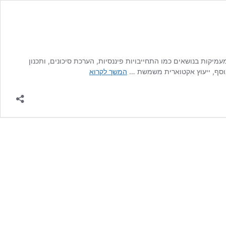
קות בנושאים כמו התחייבויות פיננסיות, הערכת סיכונים, ותכנון
חשיבות
 בנוסף, ייעוץ אקטוארית משמשת …
המשך לקרוא
חוות
דעת
אקטוארית
לעסקים